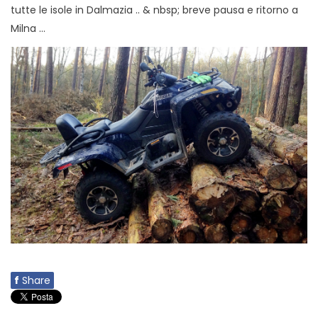
tutte le isole in Dalmazia .. & nbsp; breve pausa e ritorno a
Milna ...
f
Share